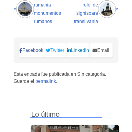
rumania
reloj de
«
»
monumentos
sighisoara
rumanos
transilvania
Facebook
Twitter
LinkedIn
Email
Esta entrada fue publicada en Sin categoría.
Guarda el
permalink
.
Lo último