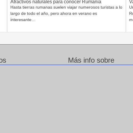
Atractivos naturales para conocer Rumanía
V
Hasta tierras rumanas suelen viajar numerosos turistas a lo
Un
largo de todo el año, pero ahora en verano es
R
interesante…
m
os
Más info sobre