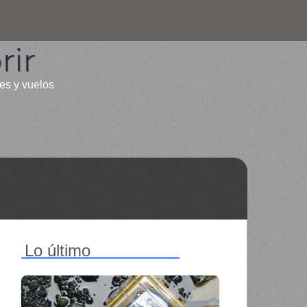
ir
les y vuelos
Lo último