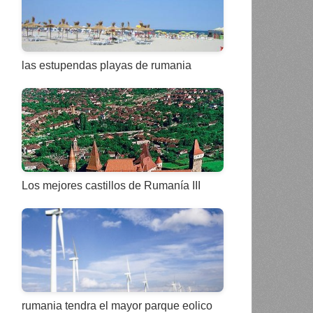
las estupendas playas de rumania
Los mejores castillos de Rumanía III
rumania tendra el mayor parque eolico