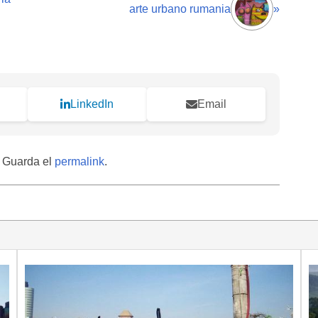
arte urbano rumania
»
LinkedIn
Email
. Guarda el
permalink
.