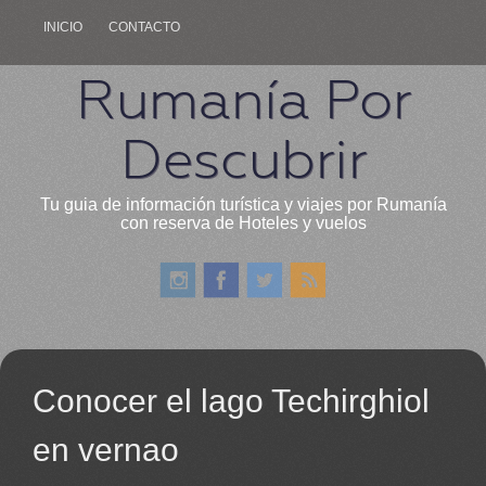
INICIO
CONTACTO
Rumanía Por
Descubrir
Tu guia de información turística y viajes por Rumanía
con reserva de Hoteles y vuelos
Conocer el lago Techirghiol
en vernao