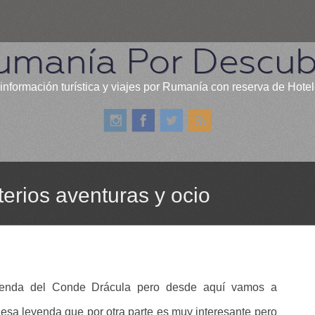
umanía Por Descubr
información turística y viajes por Rumanía con reserva de Hote
sterios aventuras y ocio
yenda del Conde Drácula pero desde aquí vamos a
esa leyenda que por otra parte es muy interesante pero