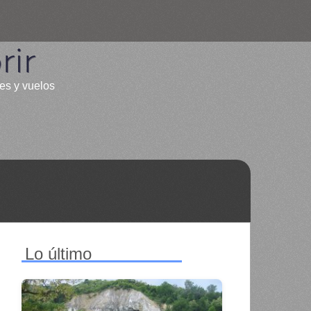
ir
les y vuelos
Lo último