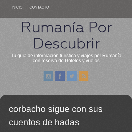
INICIO
CONTACTO
Rumanía Por
Descubrir
Tu guia de información turística y viajes por Rumanía
con reserva de Hoteles y vuelos
corbacho sigue con sus
cuentos de hadas