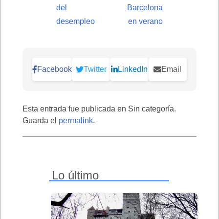
del
Barcelona
desempleo
en verano
Facebook
Twitter
LinkedIn
Email
Esta entrada fue publicada en Sin categoría.
Guarda el
permalink
.
Lo último