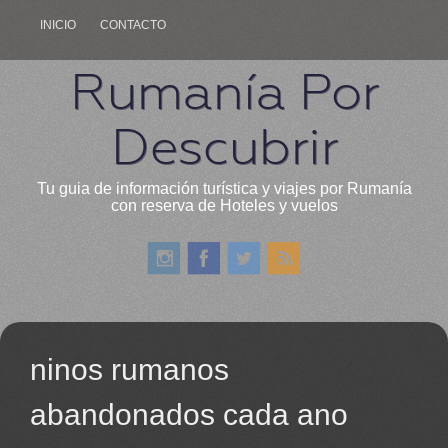
INICIO
CONTACTO
Rumanía Por
Descubrir
Tu guia de información turística y viajes por Rumanía
con reserva de Hoteles y vuelos
ninos rumanos
abandonados cada ano